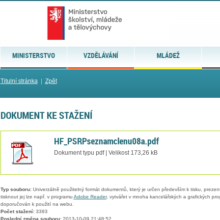
MINISTERSTVO
VZDĚLÁVÁNÍ
MLÁDEŽ
Titulní stránka
|
Zpět
DOKUMENT KE STAŽENÍ
HF_PSRPseznamclenu08a.pdf
Dokument typu pdf | Velikost 173,26 kB
Typ souboru:
Univerzálně použitelný formát dokumentů, který je určen především k tisku, prezen
tisknout jej lze např. v programu
Adobe Reader
, vytvářet v mnoha kancelářských a grafických pr
doporučován k použití na webu.
Počet stažení:
3393
Poslední změna souboru:
2013-10-09 21:48:52