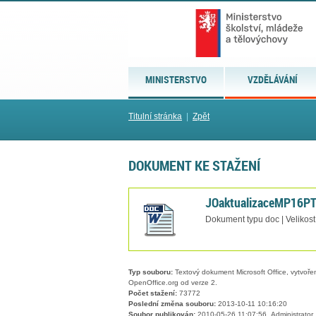
MINISTERSTVO
VZDĚLÁVÁNÍ
Titulní stránka
|
Zpět
DOKUMENT KE STAŽENÍ
JOaktualizaceMP16P
Dokument typu doc | Velikost
Typ souboru:
Textový dokument Microsoft Office, vytvořený
OpenOffice.org od verze 2.
Počet stažení:
73772
Poslední změna souboru:
2013-10-11 10:16:20
Soubor publikován:
2010-05-26 11:07:56, Administrator