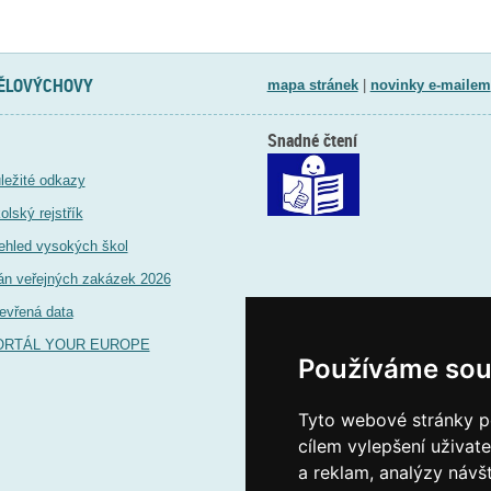
TĚLOVÝCHOVY
mapa stránek
|
novinky e-mailem
Snadné čtení
ležité odkazy
olský rejstřík
ehled vysokých škol
án veřejných zakázek 2026
evřená data
ORTÁL YOUR EUROPE
Používáme sou
Tyto webové stránky po
cílem vylepšení uživat
a reklam, analýzy návš