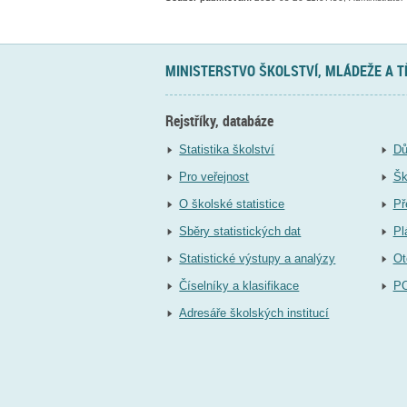
MINISTERSTVO ŠKOLSTVÍ, MLÁDEŽE A 
Rejstříky, databáze
Statistika školství
Dů
Pro veřejnost
Šk
O školské statistice
Př
Sběry statistických dat
Pl
Statistické výstupy a analýzy
Ot
Číselníky a klasifikace
P
Adresáře školských institucí