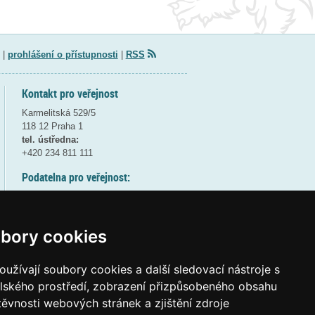
|
prohlášení o přístupnosti
|
RSS
Kontakt pro veřejnost
Karmelitská 529/5
118 12 Praha 1
tel. ústředna:
+420 234 811 111
Podatelna pro veřejnost:
pondělí a středa - 7:30-17:00
úterý a čtvrtek - 7:30-15:30
pátek - 7:30-14:00
bory cookies
8:30 - 9:30 - bezpečnostní přestávka
(více informací
ZDE
)
užívají soubory cookies a další sledovací nástroje s
elského prostředí, zobrazení přizpůsobeného obsahu
Elektronická podatelna:
těvnosti webových stránek a zjištění zdroje
posta@msmt
gov
cz