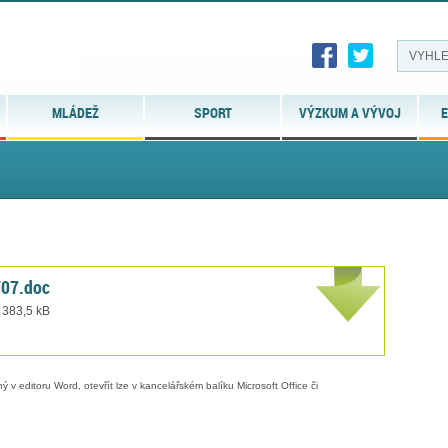
MLÁDEŽ
SPORT
VÝZKUM A VÝVOJ
E
T07.doc
 383,5 kB
 v editoru Word, otevřít lze v kancelářském balíku Microsoft Office či