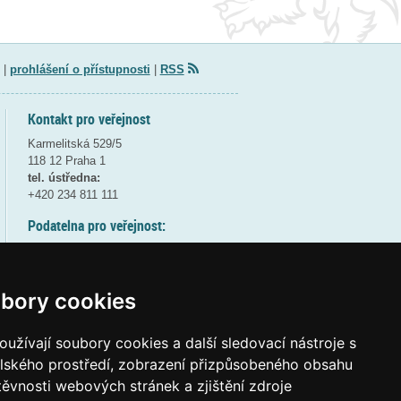
|
prohlášení o přístupnosti
|
RSS
Kontakt pro veřejnost
Karmelitská 529/5
118 12 Praha 1
tel. ústředna:
+420 234 811 111
Podatelna pro veřejnost:
pondělí a středa - 7:30-17:00
úterý a čtvrtek - 7:30-15:30
pátek - 7:30-14:00
bory cookies
8:30 - 9:30 - bezpečnostní přestávka
(více informací
ZDE
)
užívají soubory cookies a další sledovací nástroje s
elského prostředí, zobrazení přizpůsobeného obsahu
Elektronická podatelna:
těvnosti webových stránek a zjištění zdroje
posta@msmt
gov
cz