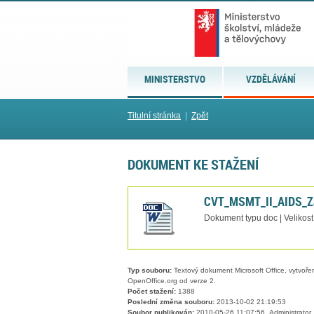
MINISTERSTVO
VZDĚLÁVÁNÍ
Titulní stránka
|
Zpět
DOKUMENT KE STAŽENÍ
CVT_MSMT_II_AIDS_Za
Dokument typu doc | Velikos
Typ souboru:
Textový dokument Microsoft Office, vytvořený
OpenOffice.org od verze 2.
Počet stažení:
1388
Poslední změna souboru:
2013-10-02 21:19:53
Soubor publikován:
2010-05-26 11:07:56, Administrator