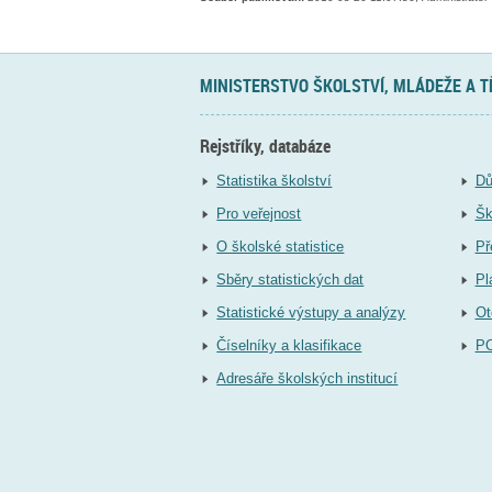
MINISTERSTVO ŠKOLSTVÍ, MLÁDEŽE A 
Rejstříky, databáze
Statistika školství
Dů
Pro veřejnost
Šk
O školské statistice
Př
Sběry statistických dat
Pl
Statistické výstupy a analýzy
Ot
Číselníky a klasifikace
P
Adresáře školských institucí