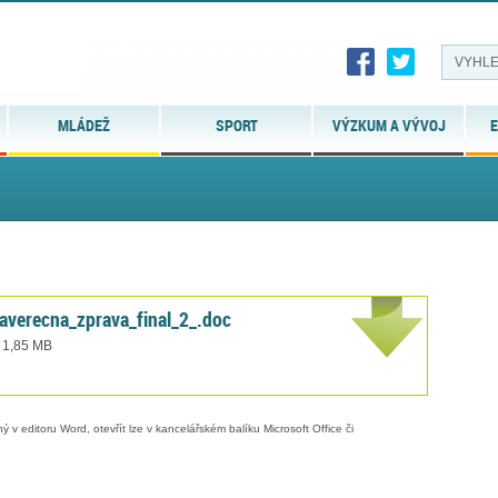
MLÁDEŽ
SPORT
VÝZKUM A VÝVOJ
E
verecna_zprava_final_2_.doc
t 1,85 MB
 v editoru Word, otevřít lze v kancelářském balíku Microsoft Office či