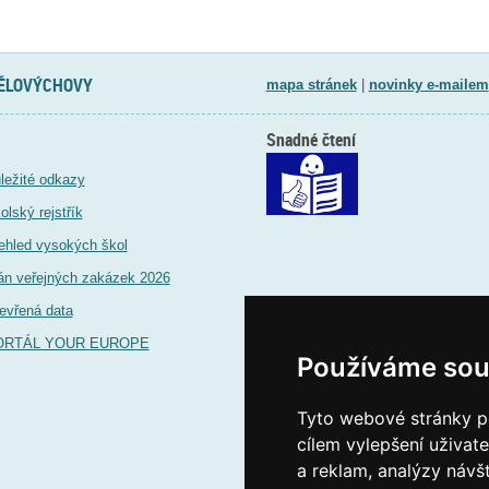
TĚLOVÝCHOVY
mapa stránek
|
novinky e-mailem
Snadné čtení
ležité odkazy
olský rejstřík
ehled vysokých škol
án veřejných zakázek 2026
evřená data
ORTÁL YOUR EUROPE
Používáme sou
Tyto webové stránky po
cílem vylepšení uživat
a reklam, analýzy návš