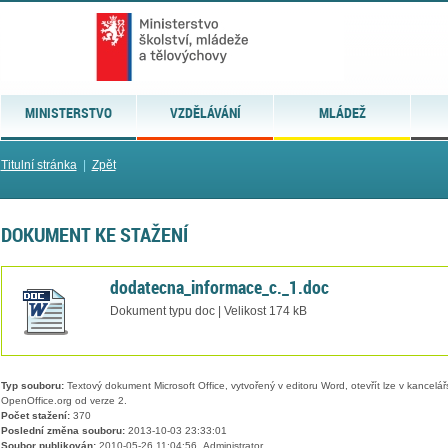
MINISTERSTVO
VZDĚLÁVÁNÍ
MLÁDEŽ
Titulní stránka
|
Zpět
DOKUMENT KE STAŽENÍ
dodatecna_informace_c._1.doc
Dokument typu doc | Velikost 174 kB
Typ souboru:
Textový dokument Microsoft Office, vytvořený v editoru Word, otevřít lze v kancelářs
OpenOffice.org od verze 2.
Počet stažení:
370
Poslední změna souboru:
2013-10-03 23:33:01
Soubor publikován:
2010-05-26 11:04:56, Administrator