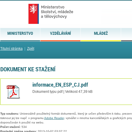
MINISTERSTVO
VZDĚLÁVÁNÍ
MLÁDEŽ
Titulní stránka
|
Zpět
DOKUMENT KE STAŽENÍ
informace_EN_ESP_CJ.pdf
Dokument typu pdf | Velikost 47,39 kB
Typ souboru:
Univerzálně použitelný formát dokumentů, který je určen především k tisku, prezen
tisknout jej lze např. v programu
Adobe Reader
, vytvářet v mnoha kancelářských a grafických pr
doporučován k použití na webu.
Počet stažení:
534
Poslední změna souboru:
2013-10-02 03:07:22