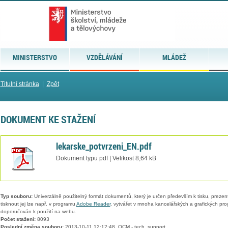
MINISTERSTVO
VZDĚLÁVÁNÍ
MLÁDEŽ
Titulní stránka
|
Zpět
DOKUMENT KE STAŽENÍ
lekarske_potvrzeni_EN.pdf
Dokument typu pdf | Velikost 8,64 kB
Typ souboru:
Univerzálně použitelný formát dokumentů, který je určen především k tisku, prezen
tisknout jej lze např. v programu
Adobe Reader
, vytvářet v mnoha kancelářských a grafických pr
doporučován k použití na webu.
Počet stažení:
8093
Poslední změna souboru:
2013-10-11 12:12:48, QCM - tech. support