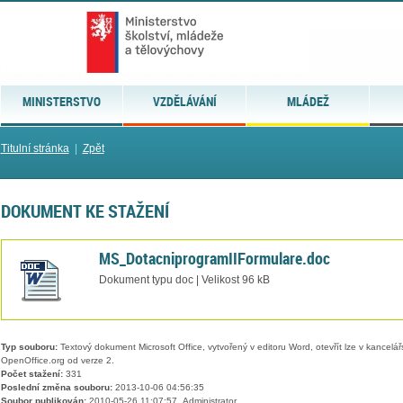
MINISTERSTVO
VZDĚLÁVÁNÍ
MLÁDEŽ
Titulní stránka
|
Zpět
DOKUMENT KE STAŽENÍ
MS_DotacniprogramIIFormulare.doc
Dokument typu doc | Velikost 96 kB
Typ souboru:
Textový dokument Microsoft Office, vytvořený v editoru Word, otevřít lze v kancelářs
OpenOffice.org od verze 2.
Počet stažení:
331
Poslední změna souboru:
2013-10-06 04:56:35
Soubor publikován:
2010-05-26 11:07:57, Administrator