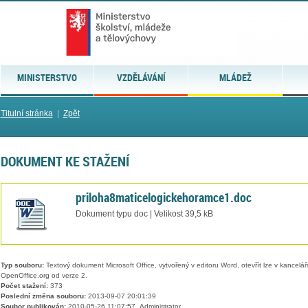
MINISTERSTVO
VZDĚLÁVÁNÍ
MLÁDEŽ
Titulní stránka
|
Zpět
DOKUMENT KE STAŽENÍ
priloha8maticelogickehoramce1.doc
Dokument typu doc | Velikost 39,5 kB
Typ souboru:
Textový dokument Microsoft Office, vytvořený v editoru Word, otevřít lze v kancelářs
OpenOffice.org od verze 2.
Počet stažení:
373
Poslední změna souboru:
2013-09-07 20:01:39
Soubor publikován:
2010-05-26 11:07:57, Administrator