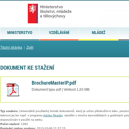
MINISTERSTVO
VZDĚLÁVÁNÍ
MLÁDEŽ
Titulní stránka
|
Zpět
DOKUMENT KE STAŽENÍ
BrochureMasterIP.pdf
Dokument typu pdf | Velikost 1,63 MB
Typ souboru:
Univerzálně použitelný formát dokumentů, který je určen především k tisku, prezen
tisknout jej lze např. v programu
Adobe Reader
, vytvářet v mnoha kancelářských a grafických pr
doporučován k použití na webu.
Počet stažení:
1392
Poslední změna souboru:
2013-10-08 21:37:15