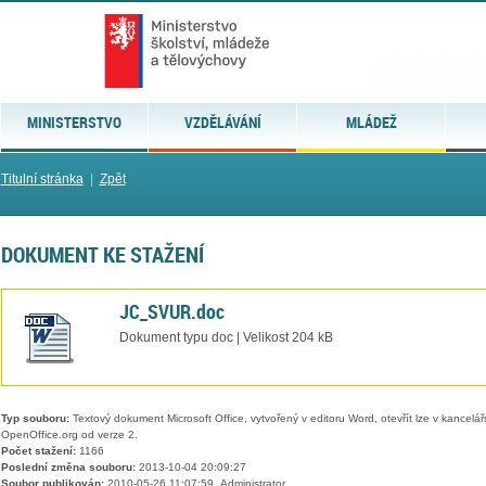
MINISTERSTVO
VZDĚLÁVÁNÍ
MLÁDEŽ
Titulní stránka
|
Zpět
DOKUMENT KE STAŽENÍ
JC_SVUR.doc
Dokument typu doc | Velikost 204 kB
Typ souboru:
Textový dokument Microsoft Office, vytvořený v editoru Word, otevřít lze v kancelářs
OpenOffice.org od verze 2.
Počet stažení:
1166
Poslední změna souboru:
2013-10-04 20:09:27
Soubor publikován:
2010-05-26 11:07:59, Administrator