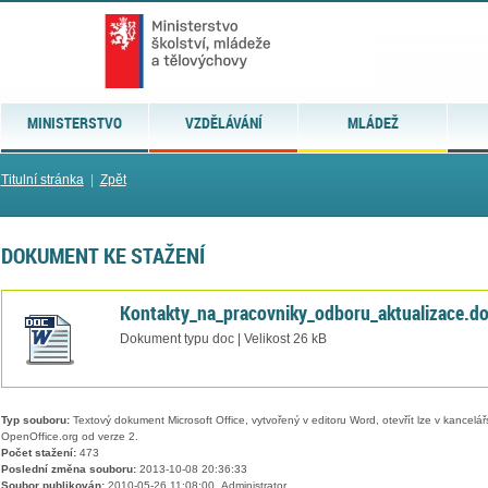
MINISTERSTVO
VZDĚLÁVÁNÍ
MLÁDEŽ
Titulní stránka
|
Zpět
DOKUMENT KE STAŽENÍ
Kontakty_na_pracovniky_odboru_aktualizace.d
Dokument typu doc | Velikost 26 kB
Typ souboru:
Textový dokument Microsoft Office, vytvořený v editoru Word, otevřít lze v kancelářs
OpenOffice.org od verze 2.
Počet stažení:
473
Poslední změna souboru:
2013-10-08 20:36:33
Soubor publikován:
2010-05-26 11:08:00, Administrator