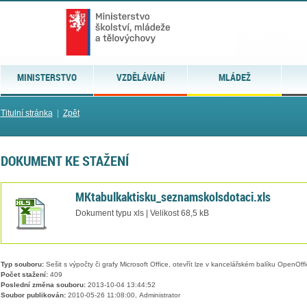
MINISTERSTVO
VZDĚLÁVÁNÍ
MLÁDEŽ
Titulní stránka
|
Zpět
DOKUMENT KE STAŽENÍ
MKtabulkaktisku_seznamskolsdotaci.xls
Dokument typu xls | Velikost 68,5 kB
Typ souboru:
Sešit s výpočty či grafy Microsoft Office, otevřít lze v kancelářském balíku OpenOffic
Počet stažení:
409
Poslední změna souboru:
2013-10-04 13:44:52
Soubor publikován:
2010-05-26 11:08:00, Administrator