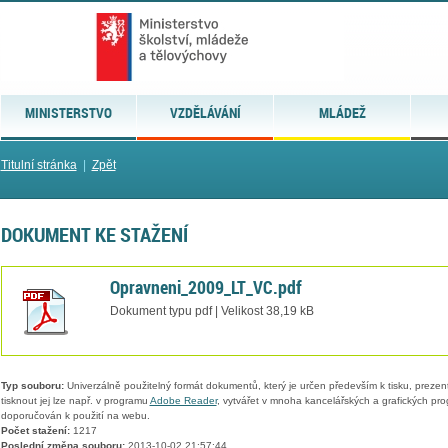
MINISTERSTVO
VZDĚLÁVÁNÍ
MLÁDEŽ
Titulní stránka
|
Zpět
DOKUMENT KE STAŽENÍ
Opravneni_2009_LT_VC.pdf
Dokument typu pdf | Velikost 38,19 kB
Typ souboru:
Univerzálně použitelný formát dokumentů, který je určen především k tisku, prezen
tisknout jej lze např. v programu
Adobe Reader
, vytvářet v mnoha kancelářských a grafických pr
doporučován k použití na webu.
Počet stažení:
1217
Poslední změna souboru:
2013-10-02 21:57:44