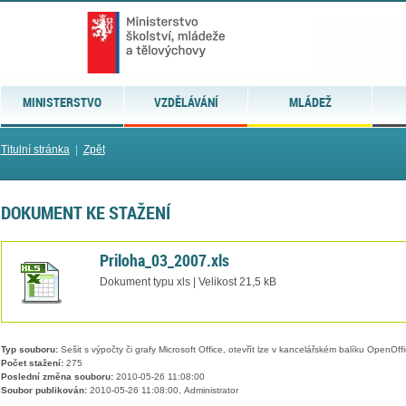
MINISTERSTVO
VZDĚLÁVÁNÍ
MLÁDEŽ
Titulní stránka
|
Zpět
DOKUMENT KE STAŽENÍ
Priloha_03_2007.xls
Dokument typu xls | Velikost 21,5 kB
Typ souboru:
Sešit s výpočty či grafy Microsoft Office, otevřít lze v kancelářském balíku OpenOffic
Počet stažení:
275
Poslední změna souboru:
2010-05-26 11:08:00
Soubor publikován:
2010-05-26 11:08:00, Administrator