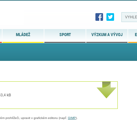
MLÁDEŽ
SPORT
VÝZKUM A VÝVOJ
E
33,4 kB
ém prohlížeči, upravit v grafickém editoru (např.
GIMP
).