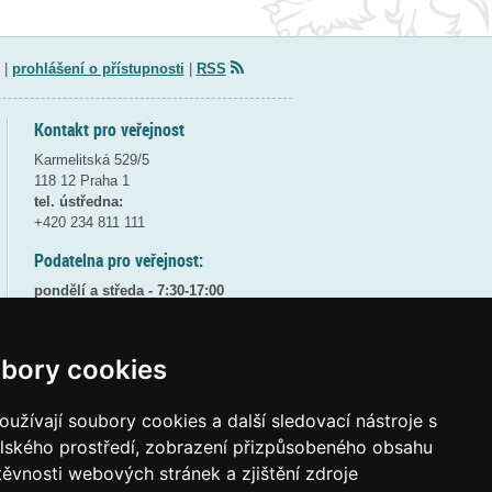
|
prohlášení o přístupnosti
|
RSS
Kontakt pro veřejnost
Karmelitská 529/5
118 12 Praha 1
tel. ústředna:
+420 234 811 111
Podatelna pro veřejnost:
pondělí a středa - 7:30-17:00
úterý a čtvrtek - 7:30-15:30
pátek - 7:30-14:00
bory cookies
8:30 - 9:30 - bezpečnostní přestávka
(více informací
ZDE
)
užívají soubory cookies a další sledovací nástroje s
Elektronická podatelna:
elského prostředí, zobrazení přizpůsobeného obsahu
posta@msmt
gov
cz
těvnosti webových stránek a zjištění zdroje