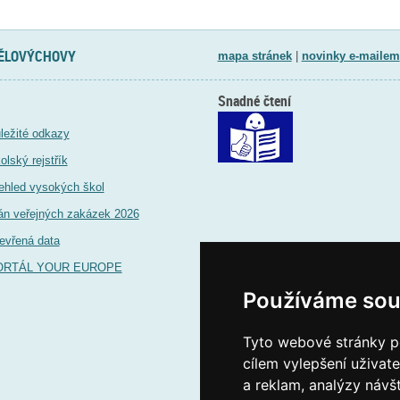
TĚLOVÝCHOVY
mapa stránek
|
novinky e-mailem
Snadné čtení
ležité odkazy
olský rejstřík
ehled vysokých škol
án veřejných zakázek 2026
evřená data
ORTÁL YOUR EUROPE
Používáme sou
Tyto webové stránky po
cílem vylepšení uživat
a reklam, analýzy návš