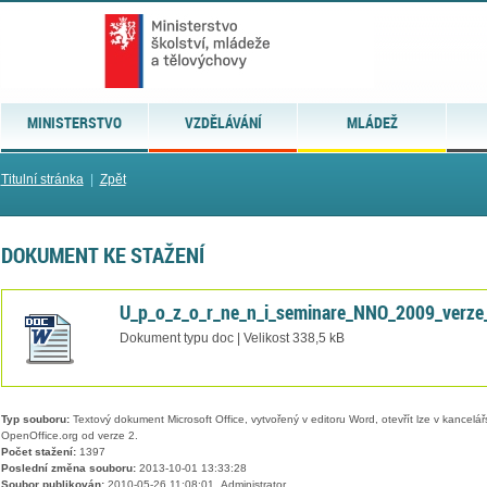
MINISTERSTVO
VZDĚLÁVÁNÍ
MLÁDEŽ
Titulní stránka
|
Zpět
DOKUMENT KE STAŽENÍ
U_p_o_z_o_r_ne_n_i_seminare_NNO_2009_verze
Dokument typu doc | Velikost 338,5 kB
Typ souboru:
Textový dokument Microsoft Office, vytvořený v editoru Word, otevřít lze v kancelářs
OpenOffice.org od verze 2.
Počet stažení:
1397
Poslední změna souboru:
2013-10-01 13:33:28
Soubor publikován:
2010-05-26 11:08:01, Administrator