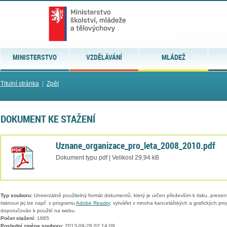
MINISTERSTVO
VZDĚLÁVÁNÍ
MLÁDEŽ
Titulní stránka
|
Zpět
DOKUMENT KE STAŽENÍ
Uznane_organizace_pro_leta_2008_2010.pdf
Dokument typu pdf | Velikost 29,94 kB
Typ souboru:
Univerzálně použitelný formát dokumentů, který je určen především k tisku, prezen
tisknout jej lze např. v programu
Adobe Reader
, vytvářet v mnoha kancelářských a grafických pr
doporučován k použití na webu.
Počet stažení:
1885
Poslední změna souboru:
2013-09-28 02:14:09