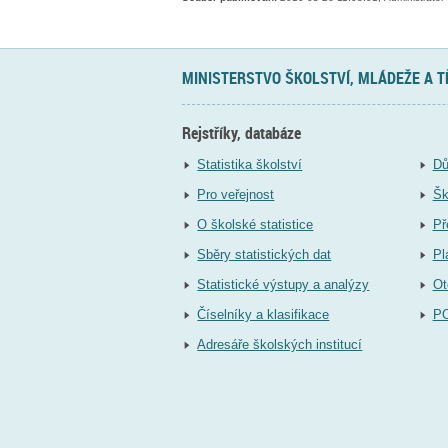
MINISTERSTVO ŠKOLSTVÍ, MLÁDEŽE A 
Rejstříky, databáze
Statistika školství
Dů
Pro veřejnost
Šk
O školské statistice
Př
Sběry statistických dat
Pl
Statistické výstupy a analýzy
Ot
Číselníky a klasifikace
P
Adresáře školských institucí