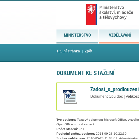
MINISTERSTVO
VZDĚLÁVÁNÍ
Titulní stránka
|
Zpět
DOKUMENT KE STAŽENÍ
Zadost_o_prodlouzen
Dokument typu doc | Velikost
Typ souboru:
Textový dokument Microsoft Office, vytvořený
OpenOffice.org od verze 2.
Počet stažení:
351
Poslední změna souboru:
2013-09-28 10:22:30
Soubor publikován:
2010-05-26 11:08:01, Administrator