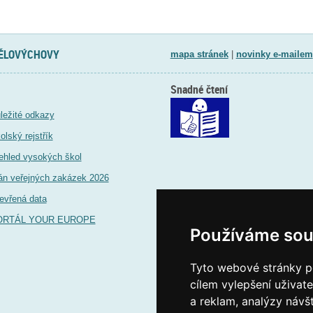
TĚLOVÝCHOVY
mapa stránek
|
novinky e-mailem
Snadné čtení
ležité odkazy
olský rejstřík
ehled vysokých škol
án veřejných zakázek 2026
evřená data
ORTÁL YOUR EUROPE
Používáme sou
Tyto webové stránky po
cílem vylepšení uživat
a reklam, analýzy návš