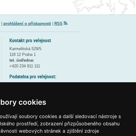
|
prohlášení o přístupnosti
|
RSS
Kontakt pro veřejnost
Karmelitská 529/5
118 12 Praha 1
tel. ústředna:
+420 234 811 111
Podatelna pro veřejnost:
pondělí a středa - 7:30-17:00
úterý a čtvrtek - 7:30-15:30
pátek - 7:30-14:00
bory cookies
8:30 - 9:30 - bezpečnostní přestávka
(více informací
ZDE
)
užívají soubory cookies a další sledovací nástroje s
elského prostředí, zobrazení přizpůsobeného obsahu
Elektronická podatelna:
těvnosti webových stránek a zjištění zdroje
posta@msmt
gov
cz