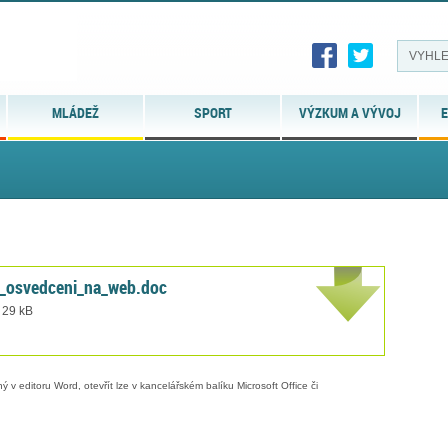
MLÁDEŽ
SPORT
VÝZKUM A VÝVOJ
E
i_osvedceni_na_web.doc
 29 kB
 v editoru Word, otevřít lze v kancelářském balíku Microsoft Office či