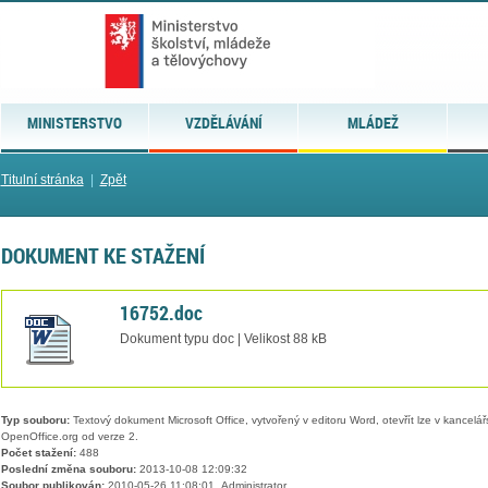
MINISTERSTVO
VZDĚLÁVÁNÍ
MLÁDEŽ
Titulní stránka
|
Zpět
DOKUMENT KE STAŽENÍ
16752.doc
Dokument typu doc | Velikost 88 kB
Typ souboru:
Textový dokument Microsoft Office, vytvořený v editoru Word, otevřít lze v kancelářs
OpenOffice.org od verze 2.
Počet stažení:
488
Poslední změna souboru:
2013-10-08 12:09:32
Soubor publikován:
2010-05-26 11:08:01, Administrator