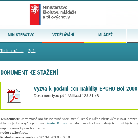
MINISTERSTVO
VZDĚLÁVÁNÍ
MLÁDEŽ
Titulní stránka
|
Zpět
DOKUMENT KE STAŽENÍ
Vyzva_k_podani_cen_nabidky_EPCHO_Bol_2008
Dokument typu pdf | Velikost 123,81 kB
Typ souboru:
Univerzálně použitelný formát dokumentů, který je určen především k tisku, prezen
tisknout jej lze např. v programu
Adobe Reader
, vytvářet v mnoha kancelářských a grafických pr
doporučován k použití na webu.
Počet stažení:
561
Poslední změna souboru:
2013-10-09 00:09:18