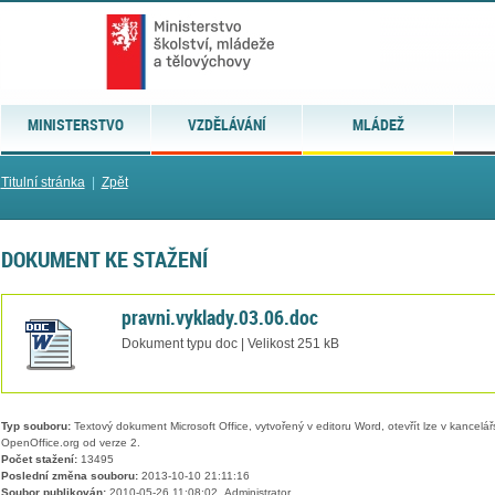
MINISTERSTVO
VZDĚLÁVÁNÍ
MLÁDEŽ
Titulní stránka
|
Zpět
DOKUMENT KE STAŽENÍ
pravni.vyklady.03.06.doc
Dokument typu doc | Velikost 251 kB
Typ souboru:
Textový dokument Microsoft Office, vytvořený v editoru Word, otevřít lze v kancelářs
OpenOffice.org od verze 2.
Počet stažení:
13495
Poslední změna souboru:
2013-10-10 21:11:16
Soubor publikován:
2010-05-26 11:08:02, Administrator