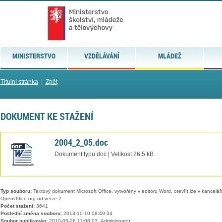
MINISTERSTVO
VZDĚLÁVÁNÍ
MLÁDEŽ
Titulní stránka
|
Zpět
DOKUMENT KE STAŽENÍ
2004_2_05.doc
Dokument typu doc | Velikost 26,5 kB
Typ souboru:
Textový dokument Microsoft Office, vytvořený v editoru Word, otevřít lze v kancelářs
OpenOffice.org od verze 2.
Počet stažení:
3641
Poslední změna souboru:
2013-10-10 08:49:34
Soubor publikován:
2010-05-26 11:08:03, Administrator