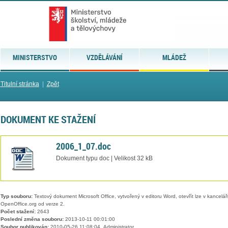
MINISTERSTVO
VZDĚLÁVÁNÍ
MLÁDEŽ
Titulní stránka
|
Zpět
DOKUMENT KE STAŽENÍ
2006_1_07.doc
Dokument typu doc | Velikost 32 kB
Typ souboru:
Textový dokument Microsoft Office, vytvořený v editoru Word, otevřít lze v kancelářs
OpenOffice.org od verze 2.
Počet stažení:
2643
Poslední změna souboru:
2013-10-11 00:01:00
Soubor publikován:
2010-05-26 11:08:04, Administrator