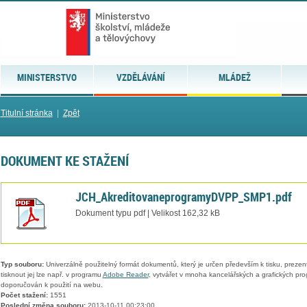
MINISTERSTVO
VZDĚLÁVÁNÍ
MLÁDEŽ
Titulní stránka
|
Zpět
DOKUMENT KE STAŽENÍ
JCH_AkreditovaneprogramyDVPP_SMP1.pdf
Dokument typu pdf | Velikost 162,32 kB
Typ souboru:
Univerzálně použitelný formát dokumentů, který je určen především k tisku, prezen
tisknout jej lze např. v programu
Adobe Reader
, vytvářet v mnoha kancelářských a grafických pr
doporučován k použití na webu.
Počet stažení:
1551
Poslední změna souboru:
2013-10-11 00:23:00