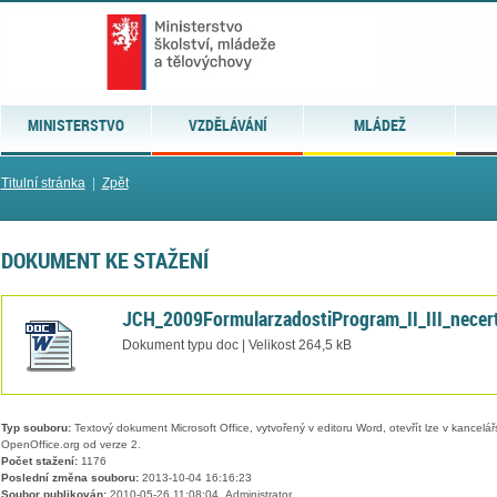
MINISTERSTVO
VZDĚLÁVÁNÍ
MLÁDEŽ
Titulní stránka
|
Zpět
DOKUMENT KE STAŽENÍ
JCH_2009FormularzadostiProgram_II_III_necer
Dokument typu doc | Velikost 264,5 kB
Typ souboru:
Textový dokument Microsoft Office, vytvořený v editoru Word, otevřít lze v kancelářs
OpenOffice.org od verze 2.
Počet stažení:
1176
Poslední změna souboru:
2013-10-04 16:16:23
Soubor publikován:
2010-05-26 11:08:04, Administrator