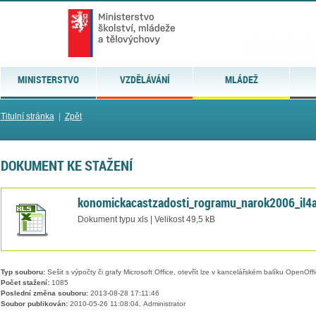
MINISTERSTVO
VZDĚLÁVÁNÍ
MLÁDEŽ
Titulní stránka
|
Zpět
DOKUMENT KE STAŽENÍ
konomickacastzadosti_rogramu_narok2006_il4az
Dokument typu xls | Velikost 49,5 kB
Typ souboru:
Sešit s výpočty či grafy Microsoft Office, otevřít lze v kancelářském balíku OpenOffic
Počet stažení:
1085
Poslední změna souboru:
2013-08-28 17:11:46
Soubor publikován:
2010-05-26 11:08:04, Administrator