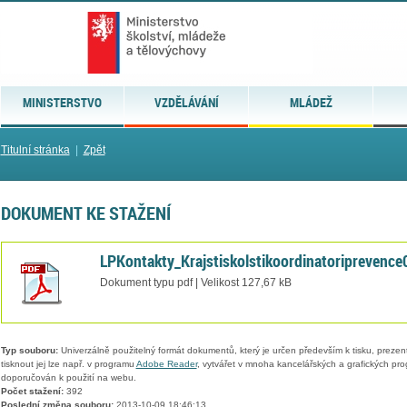
MINISTERSTVO
VZDĚLÁVÁNÍ
MLÁDEŽ
Titulní stránka
|
Zpět
DOKUMENT KE STAŽENÍ
LPKontakty_Krajstiskolstikoordinatoriprevenc
Dokument typu pdf | Velikost 127,67 kB
Typ souboru:
Univerzálně použitelný formát dokumentů, který je určen především k tisku, prezen
tisknout jej lze např. v programu
Adobe Reader
, vytvářet v mnoha kancelářských a grafických pr
doporučován k použití na webu.
Počet stažení:
392
Poslední změna souboru:
2013-10-09 18:46:13