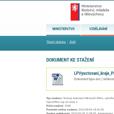
MINISTERSTVO
VZDĚLÁVÁNÍ
Titulní stránka
|
Zpět
DOKUMENT KE STAŽENÍ
LPVyuctovani_kraje_P
Dokument typu doc | Velikost
Typ souboru:
Textový dokument Microsoft Office, vytvořený
OpenOffice.org od verze 2.
Počet stažení:
1038
Poslední změna souboru:
2013-09-04 16:32:26
Soubor publikován:
2010-05-26 11:08:05, Administrator