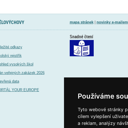
TĚLOVÝCHOVY
mapa stránek
|
novinky e-mailem
Snadné čtení
ležité odkazy
olský rejstřík
ehled vysokých škol
án veřejných zakázek 2026
evřená data
ORTÁL YOUR EUROPE
Používáme sou
Tyto webové stránky po
cílem vylepšení uživat
a reklam, analýzy návš