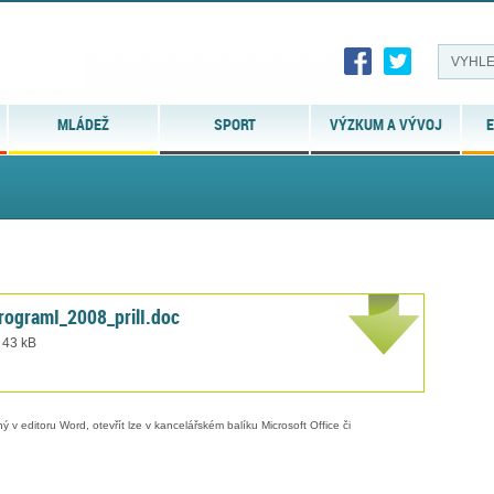
MLÁDEŽ
SPORT
VÝZKUM A VÝVOJ
E
rogramI_2008_prilI.doc
 43 kB
 v editoru Word, otevřít lze v kancelářském balíku Microsoft Office či