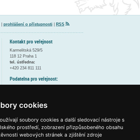
|
prohlášení o přístupnosti
|
RSS
Kontakt pro veřejnost
Karmelitská 529/5
118 12 Praha 1
tel. ústředna:
+420 234 811 111
Podatelna pro veřejnost:
pondělí a středa - 7:30-17:00
úterý a čtvrtek - 7:30-15:30
pátek - 7:30-14:00
bory cookies
8:30 - 9:30 - bezpečnostní přestávka
(více informací
ZDE
)
užívají soubory cookies a další sledovací nástroje s
elského prostředí, zobrazení přizpůsobeného obsahu
Elektronická podatelna:
těvnosti webových stránek a zjištění zdroje
posta@msmt
gov
cz