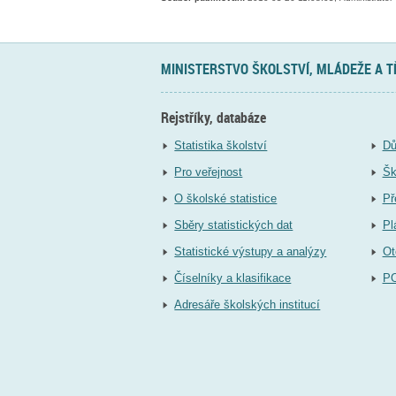
MINISTERSTVO ŠKOLSTVÍ, MLÁDEŽE A 
Rejstříky, databáze
Statistika školství
Dů
Pro veřejnost
Šk
O školské statistice
Př
Sběry statistických dat
Pl
Statistické výstupy a analýzy
Ot
Číselníky a klasifikace
P
Adresáře školských institucí