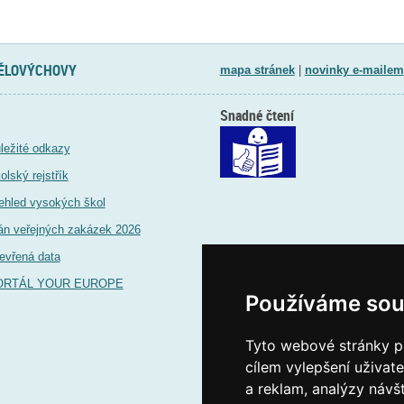
TĚLOVÝCHOVY
mapa stránek
|
novinky e-mailem
Snadné čtení
ležité odkazy
olský rejstřík
ehled vysokých škol
án veřejných zakázek 2026
evřená data
ORTÁL YOUR EUROPE
Používáme sou
Tyto webové stránky po
cílem vylepšení uživat
a reklam, analýzy návš