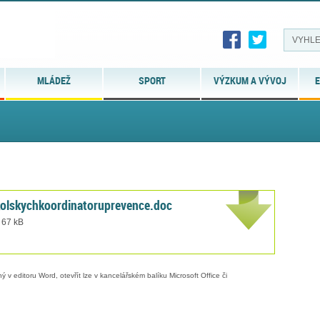
MLÁDEŽ
SPORT
VÝZKUM A VÝVOJ
E
olskychkoordinatoruprevence.doc
 67 kB
 v editoru Word, otevřít lze v kancelářském balíku Microsoft Office či