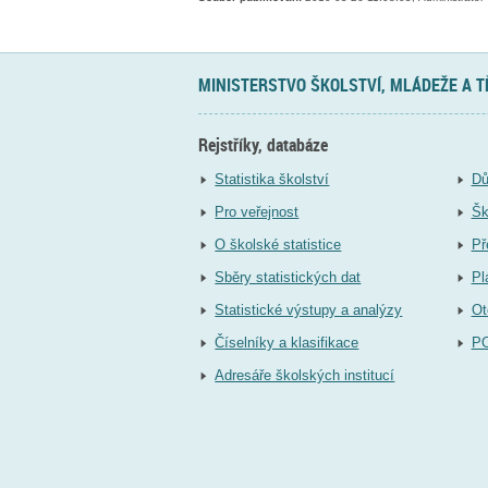
MINISTERSTVO ŠKOLSTVÍ, MLÁDEŽE A 
Rejstříky, databáze
Statistika školství
Dů
Pro veřejnost
Šk
O školské statistice
Př
Sběry statistických dat
Pl
Statistické výstupy a analýzy
Ot
Číselníky a klasifikace
P
Adresáře školských institucí