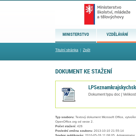
MINISTERSTVO
VZDĚLÁVÁNÍ
Titulní stránka
|
Zpět
DOKUMENT KE STAŽENÍ
LPSeznamkrajskychsk
Dokument typu doc | Velikost
Typ souboru:
Textový dokument Microsoft Office, vytvořený
OpenOffice.org od verze 2.
Počet stažení:
426
Poslední změna souboru:
2013-10-10 21:55:14
Soubor publikován:
2010-05-26 11:08:05, Administrator