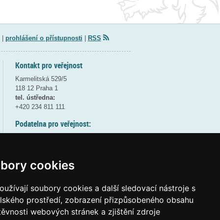
|
prohlášení o přístupnosti
|
RSS
Kontakt pro veřejnost
Karmelitská 529/5
118 12 Praha 1
tel. ústředna:
+420 234 811 111
Podatelna pro veřejnost:
pondělí a středa - 7:30-17:00
úterý a čtvrtek - 7:30-15:30
pátek - 7:30-14:00
bory cookies
8:30 - 9:30 - bezpečnostní přestávka
(více informací
ZDE
)
užívají soubory cookies a další sledovací nástroje s
elského prostředí, zobrazení přizpůsobeného obsahu
Elektronická podatelna:
těvnosti webových stránek a zjištění zdroje
posta@msmt
gov
cz