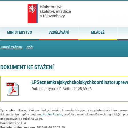
MINISTERSTVO
VZDĚLÁVÁNÍ
MLÁDEŽ
Titulní stránka
|
Zpět
DOKUMENT KE STAŽENÍ
LPSeznamkrajskychskolskychkoordinatoruprev
Dokument typu pdf | Velikost 125,89 kB
Typ souboru:
Univerzálně použitelný formát dokumentů, který je určen především k tisku, prezen
tisknout jej lze např. v programu
Adobe Reader
, vytvářet v mnoha kancelářských a grafických pr
doporučován k použití na webu.
Počet stažení:
424
Poslední změna souboru:
2013-09-28 10:27:30