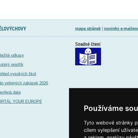
TĚLOVÝCHOVY
mapa stránek
|
novinky e-mailem
Snadné čtení
ležité odkazy
olský rejstřík
ehled vysokých škol
án veřejných zakázek 2026
evřená data
ORTÁL YOUR EUROPE
Používáme sou
Tyto webové stránky po
cílem vylepšení uživat
a reklam, analýzy návš