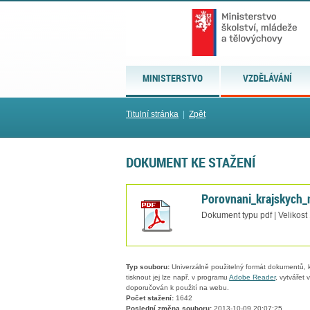
MINISTERSTVO
VZDĚLÁVÁNÍ
Titulní stránka
|
Zpět
DOKUMENT KE STAŽENÍ
Porovnani_krajskych
Dokument typu pdf | Velikost
Typ souboru:
Univerzálně použitelný formát dokumentů, kt
tisknout jej lze např. v programu
Adobe Reader
, vytvářet
doporučován k použití na webu.
Počet stažení:
1642
Poslední změna souboru:
2013-10-09 20:07:25