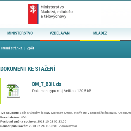
MINISTERSTVO
VZDĚLÁVÁNÍ
MLÁDEŽ
Titulní stránka
|
Zpět
DOKUMENT KE STAŽENÍ
DM_T_B3II.xls
Dokument typu xls | Velikost 120,5 kB
Typ souboru:
Sešit s výpočty či grafy Microsoft Office, otevřít lze v kancelářském balíku OpenOffic
Počet stažení:
650
Poslední změna souboru:
2013-10-02 02:23:59
Soubor publikován:
2010-05-26 11:08:09, Administrator