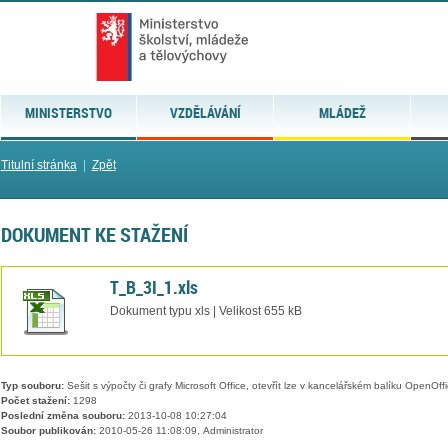
MINISTERSTVO
VZDĚLÁVÁNÍ
MLÁDEŽ
Titulní stránka
|
Zpět
DOKUMENT KE STAŽENÍ
T_B_3I_1.xls
Dokument typu xls | Velikost 655 kB
Typ souboru:
Sešit s výpočty či grafy Microsoft Office, otevřít lze v kancelářském balíku OpenOffic
Počet stažení:
1298
Poslední změna souboru:
2013-10-08 10:27:04
Soubor publikován:
2010-05-26 11:08:09, Administrator