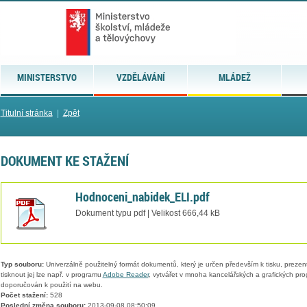
MINISTERSTVO
VZDĚLÁVÁNÍ
MLÁDEŽ
Titulní stránka
|
Zpět
DOKUMENT KE STAŽENÍ
Hodnoceni_nabidek_ELI.pdf
Dokument typu pdf | Velikost 666,44 kB
Typ souboru:
Univerzálně použitelný formát dokumentů, který je určen především k tisku, prezen
tisknout jej lze např. v programu
Adobe Reader
, vytvářet v mnoha kancelářských a grafických pr
doporučován k použití na webu.
Počet stažení:
528
Poslední změna souboru:
2013-09-08 08:50:09