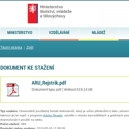
MINISTERSTVO
VZDĚLÁVÁNÍ
MLÁDEŽ
Titulní stránka
|
Zpět
DOKUMENT KE STAŽENÍ
ARU_Rejstrik.pdf
Dokument typu pdf | Velikost 619,14 kB
Typ souboru:
Univerzálně použitelný formát dokumentů, který je určen především k tisku, prezen
tisknout jej lze např. v programu
Adobe Reader
, vytvářet v mnoha kancelářských a grafických pr
doporučován k použití na webu.
Počet stažení:
394
Poslední změna souboru:
2010-05-26 11:08:09