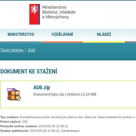
MINISTERSTVO
VZDĚLÁVÁNÍ
MLÁDEŽ
Titulní stránka
|
Zpět
DOKUMENT KE STAŽENÍ
AU6.zip
Dokument typu zip | Velikost 13,34 MB
Typ souboru:
Komprimovaný archiv vhodný pro přenos dat. Data lze získat rozbalením archivu 
Počet stažení:
202
Poslední změna souboru:
2010-05-26 11:08:11
Soubor publikován:
2010-05-26 11:08:11, Administrator