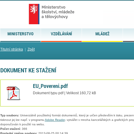
MINISTERSTVO
VZDĚLÁVÁNÍ
MLÁDEŽ
Titulní stránka
|
Zpět
DOKUMENT KE STAŽENÍ
EU_Povereni.pdf
Dokument typu pdf | Velikost 160,72 kB
Typ souboru:
Univerzálně použitelný formát dokumentů, který je určen především k tisku, prezen
tisknout jej lze např. v programu
Adobe Reader
, vytvářet v mnoha kancelářských a grafických pr
doporučován k použití na webu.
Počet stažení:
366
Poslední změna souboru:
2013-08-25 00:14:39