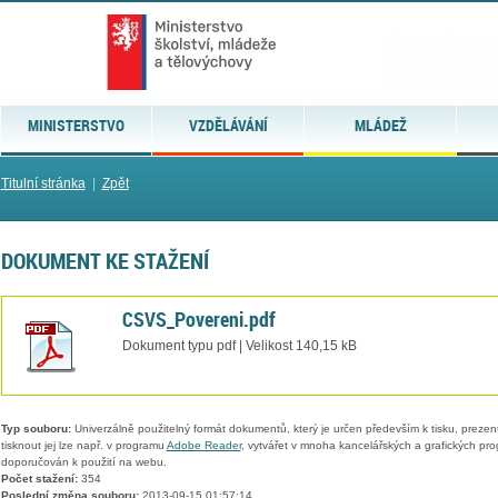
MINISTERSTVO
VZDĚLÁVÁNÍ
MLÁDEŽ
Titulní stránka
|
Zpět
DOKUMENT KE STAŽENÍ
CSVS_Povereni.pdf
Dokument typu pdf | Velikost 140,15 kB
Typ souboru:
Univerzálně použitelný formát dokumentů, který je určen především k tisku, prezen
tisknout jej lze např. v programu
Adobe Reader
, vytvářet v mnoha kancelářských a grafických pr
doporučován k použití na webu.
Počet stažení:
354
Poslední změna souboru:
2013-09-15 01:57:14