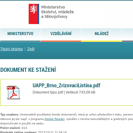
MINISTERSTVO
VZDĚLÁVÁNÍ
MLÁDEŽ
Titulní stránka
|
Zpět
DOKUMENT KE STAŽENÍ
UAPP_Brno_ZrizovaciListina.pdf
Dokument typu pdf | Velikost 743,09 kB
Typ souboru:
Univerzálně použitelný formát dokumentů, který je určen především k tisku, prezen
tisknout jej lze např. v programu
Adobe Reader
, vytvářet v mnoha kancelářských a grafických pr
doporučován k použití na webu.
Počet stažení:
414
Poslední změna souboru:
2013-10-11 11:34:14