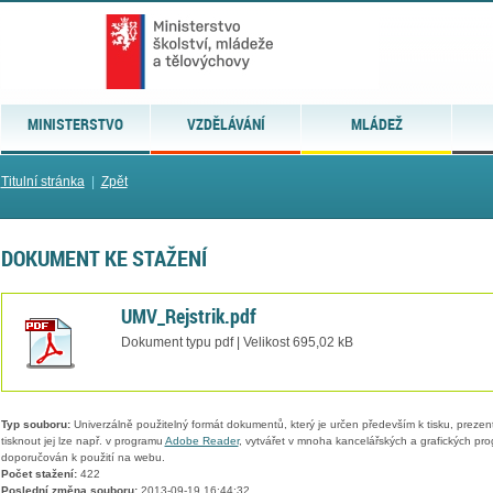
MINISTERSTVO
VZDĚLÁVÁNÍ
MLÁDEŽ
Titulní stránka
|
Zpět
DOKUMENT KE STAŽENÍ
UMV_Rejstrik.pdf
Dokument typu pdf | Velikost 695,02 kB
Typ souboru:
Univerzálně použitelný formát dokumentů, který je určen především k tisku, prezen
tisknout jej lze např. v programu
Adobe Reader
, vytvářet v mnoha kancelářských a grafických pr
doporučován k použití na webu.
Počet stažení:
422
Poslední změna souboru:
2013-09-19 16:44:32