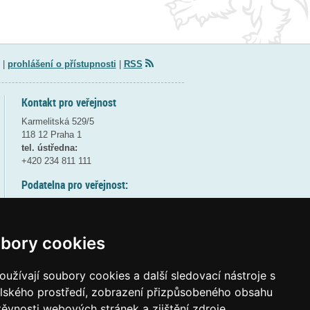
|
prohlášení o přístupnosti
|
RSS
Kontakt pro veřejnost
Karmelitská 529/5
118 12 Praha 1
tel. ústředna:
+420 234 811 111
Podatelna pro veřejnost:
pondělí a středa - 7:30-17:00
úterý a čtvrtek - 7:30-15:30
pátek - 7:30-14:00
bory cookies
8:30 - 9:30 - bezpečnostní přestávka
(více informací
ZDE
)
užívají soubory cookies a další sledovací nástroje s
elského prostředí, zobrazení přizpůsobeného obsahu
Elektronická podatelna:
těvnosti webových stránek a zjištění zdroje
posta@msmt
gov
cz