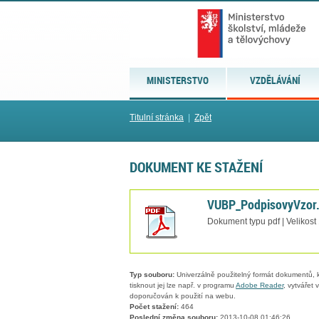
MINISTERSTVO
VZDĚLÁVÁNÍ
Titulní stránka
|
Zpět
DOKUMENT KE STAŽENÍ
VUBP_PodpisovyVzor
Dokument typu pdf | Velikost
Typ souboru:
Univerzálně použitelný formát dokumentů, kt
tisknout jej lze např. v programu
Adobe Reader
, vytvářet
doporučován k použití na webu.
Počet stažení:
464
Poslední změna souboru:
2013-10-08 01:46:26