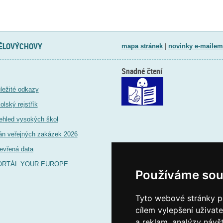
TĚLOVÝCHOVY
mapa stránek
|
novinky e-mailem
Snadné čtení
ležité odkazy
olský rejstřík
ehled vysokých škol
án veřejných zakázek 2026
evřená data
ORTÁL YOUR EUROPE
Používáme sou
Tyto webové stránky po
cílem vylepšení uživat
a reklam, analýzy návš