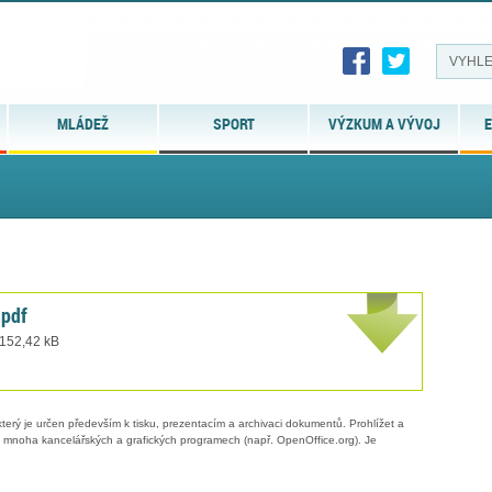
MLÁDEŽ
SPORT
VÝZKUM A VÝVOJ
E
.pdf
 152,42 kB
erý je určen především k tisku, prezentacím a archivaci dokumentů. Prohlížet a
 v mnoha kancelářských a grafických programech (např. OpenOffice.org). Je