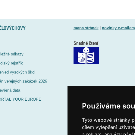
TĚLOVÝCHOVY
mapa stránek
|
novinky e-mailem
Snadné čtení
ležité odkazy
olský rejstřík
ehled vysokých škol
án veřejných zakázek 2026
evřená data
ORTÁL YOUR EUROPE
Používáme sou
Tyto webové stránky po
cílem vylepšení uživat
a reklam, analýzy návš