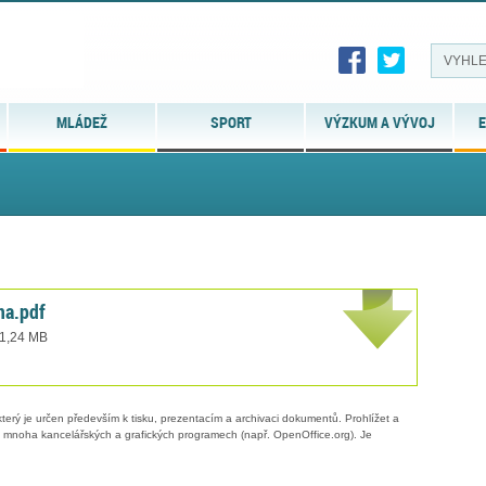
MLÁDEŽ
SPORT
VÝZKUM A VÝVOJ
E
na.pdf
 1,24 MB
erý je určen především k tisku, prezentacím a archivaci dokumentů. Prohlížet a
 v mnoha kancelářských a grafických programech (např. OpenOffice.org). Je