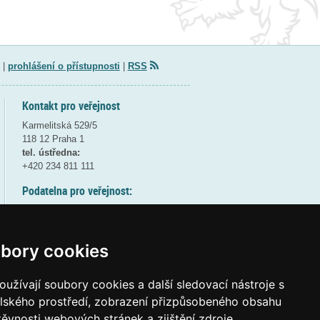
|
prohlášení o přístupnosti
|
RSS
Kontakt pro veřejnost
Karmelitská 529/5
118 12 Praha 1
tel. ústředna:
+420 234 811 111
Podatelna pro veřejnost:
pondělí a středa - 7:30-17:00
úterý a čtvrtek - 7:30-15:30
pátek - 7:30-14:00
bory cookies
8:30 - 9:30 - bezpečnostní přestávka
(více informací
ZDE
)
užívají soubory cookies a další sledovací nástroje s
elského prostředí, zobrazení přizpůsobeného obsahu
Elektronická podatelna:
těvnosti webových stránek a zjištění zdroje
posta@msmt
gov
cz