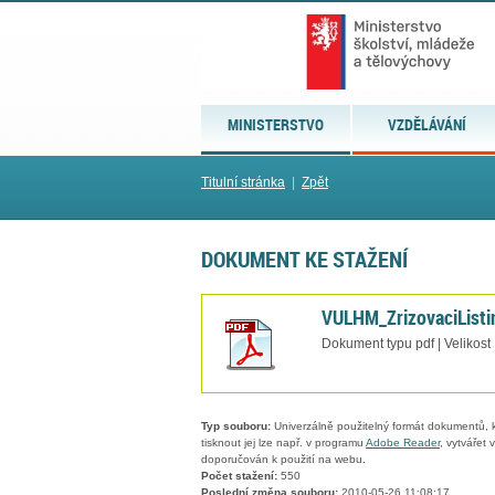
MINISTERSTVO
VZDĚLÁVÁNÍ
Titulní stránka
|
Zpět
DOKUMENT KE STAŽENÍ
VULHM_ZrizovaciListi
Dokument typu pdf | Velikost
Typ souboru:
Univerzálně použitelný formát dokumentů, kt
tisknout jej lze např. v programu
Adobe Reader
, vytvářet
doporučován k použití na webu.
Počet stažení:
550
Poslední změna souboru:
2010-05-26 11:08:17