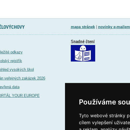
TĚLOVÝCHOVY
mapa stránek
|
novinky e-mailem
Snadné čtení
ležité odkazy
olský rejstřík
ehled vysokých škol
án veřejných zakázek 2026
evřená data
ORTÁL YOUR EUROPE
Používáme sou
Tyto webové stránky po
cílem vylepšení uživat
a reklam, analýzy návš