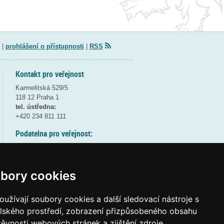
|
prohlášení o přístupnosti
|
RSS
Kontakt pro veřejnost
Karmelitská 529/5
118 12 Praha 1
tel. ústředna:
+420 234 811 111
Podatelna pro veřejnost:
pondělí a středa - 7:30-17:00
úterý a čtvrtek - 7:30-15:30
pátek - 7:30-14:00
bory cookies
8:30 - 9:30 - bezpečnostní přestávka
(více informací
ZDE
)
užívají soubory cookies a další sledovací nástroje s
elského prostředí, zobrazení přizpůsobeného obsahu
Elektronická podatelna:
těvnosti webových stránek a zjištění zdroje
posta@msmt.gov.cz