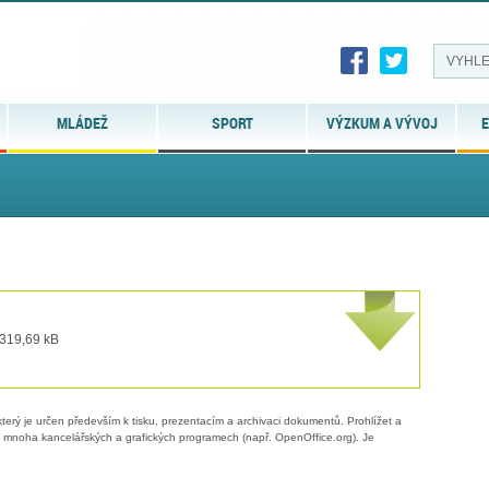
MLÁDEŽ
SPORT
VÝZKUM A VÝVOJ
E
 319,69 kB
erý je určen především k tisku, prezentacím a archivaci dokumentů. Prohlížet a
 v mnoha kancelářských a grafických programech (např. OpenOffice.org). Je