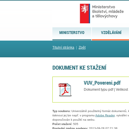
MINISTERSTVO
VZDĚLÁVÁNÍ
Titulní stránka
|
Zpět
DOKUMENT KE STAŽENÍ
VUV_Povereni.pdf
Dokument typu pdf | Velikost
Typ souboru:
Univerzálně použitelný formát dokumentů, kt
tisknout jej lze např. v programu
Adobe Reader
, vytvářet
doporučován k použití na webu.
Počet stažení:
505
Poslední změna souboru:
2013-09-28 07:21:38