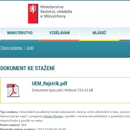
MINISTERSTVO
VZDĚLÁVÁNÍ
MLÁDEŽ
Titulní stránka
|
Zpět
DOKUMENT KE STAŽENÍ
UEM_Rejstrik.pdf
Dokument typu pdf | Velikost 733,43 kB
Typ souboru:
Univerzálně použitelný formát dokumentů, který je určen především k tisku, prezen
tisknout jej lze např. v programu
Adobe Reader
, vytvářet v mnoha kancelářských a grafických pr
doporučován k použití na webu.
Počet stažení:
392
Poslední změna souboru:
2013-10-09 00:24:49