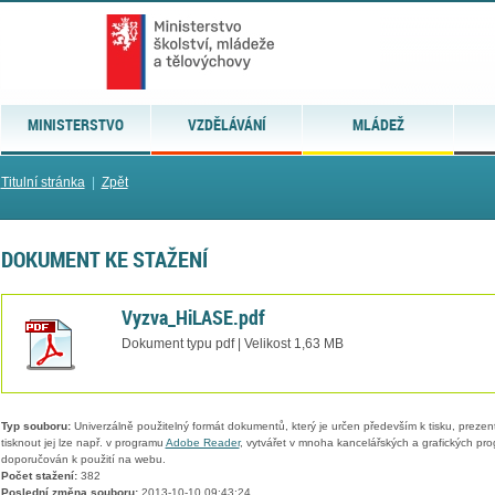
MINISTERSTVO
VZDĚLÁVÁNÍ
MLÁDEŽ
Titulní stránka
|
Zpět
DOKUMENT KE STAŽENÍ
Vyzva_HiLASE.pdf
Dokument typu pdf | Velikost 1,63 MB
Typ souboru:
Univerzálně použitelný formát dokumentů, který je určen především k tisku, prezen
tisknout jej lze např. v programu
Adobe Reader
, vytvářet v mnoha kancelářských a grafických pr
doporučován k použití na webu.
Počet stažení:
382
Poslední změna souboru:
2013-10-10 09:43:24