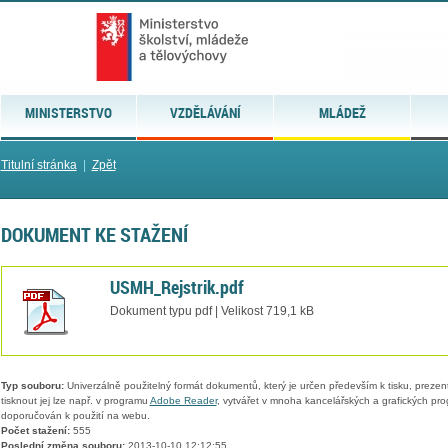
MINISTERSTVO
VZDĚLÁVÁNÍ
MLÁDEŽ
Titulní stránka
|
Zpět
DOKUMENT KE STAŽENÍ
USMH_Rejstrik.pdf
Dokument typu pdf | Velikost 719,1 kB
Typ souboru:
Univerzálně použitelný formát dokumentů, který je určen především k tisku, prezen
tisknout jej lze např. v programu
Adobe Reader
, vytvářet v mnoha kancelářských a grafických pr
doporučován k použití na webu.
Počet stažení:
555
Poslední změna souboru:
2013-10-10 12:12:55