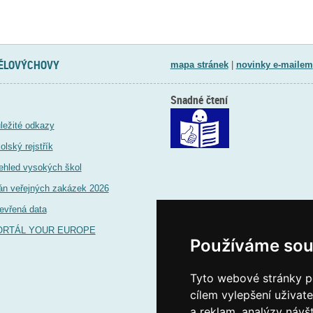
TĚLOVÝCHOVY
mapa stránek
|
novinky e-mailem
Snadné čtení
ležité odkazy
olský rejstřík
ehled vysokých škol
án veřejných zakázek 2026
evřená data
ORTÁL YOUR EUROPE
Používáme sou
Tyto webové stránky po
cílem vylepšení uživat
a reklam, analýzy návš