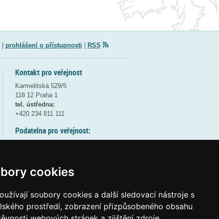
|
prohlášení o přístupnosti
|
RSS
Kontakt pro veřejnost
Karmelitská 529/5
118 12 Praha 1
tel. ústředna:
+420 234 811 111
Podatelna pro veřejnost:
pondělí a středa - 7:30-17:00
úterý a čtvrtek - 7:30-15:30
pátek - 7:30-14:00
bory cookies
8:30 - 9:30 - bezpečnostní přestávka
(více informací
ZDE
)
užívají soubory cookies a další sledovací nástroje s
elského prostředí, zobrazení přizpůsobeného obsahu
Elektronická podatelna:
těvnosti webových stránek a zjištění zdroje
posta@msmt
gov
cz