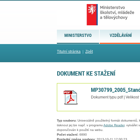
MINISTERSTVO
VZDĚLÁVÁNÍ
Titulní stránka
|
Zpět
DOKUMENT KE STAŽENÍ
MP30799_2005_Stand
Dokument typu pdf | Velikost
Typ souboru:
Univerzálně použitelný formát dokumentů, kt
tisknout jej lze např. v programu
Adobe Reader
, vytvářet
doporučován k použití na webu.
Počet stažení:
6890
Poslední změna souboru:
2013-10-11 12:00:23