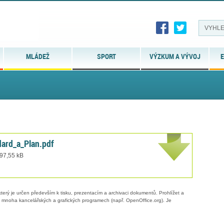
MLÁDEŽ
SPORT
VÝZKUM A VÝVOJ
E
ard_a_Plan.pdf
 97,55 kB
erý je určen především k tisku, prezentacím a archivaci dokumentů. Prohlížet a
 v mnoha kancelářských a grafických programech (např. OpenOffice.org). Je