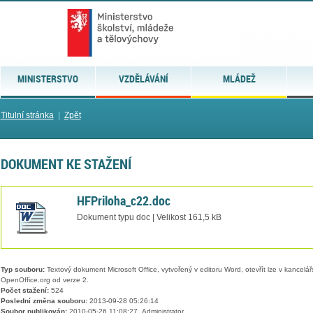
MINISTERSTVO
VZDĚLÁVÁNÍ
MLÁDEŽ
Titulní stránka
|
Zpět
DOKUMENT KE STAŽENÍ
HFPriloha_c22.doc
Dokument typu doc | Velikost 161,5 kB
Typ souboru:
Textový dokument Microsoft Office, vytvořený v editoru Word, otevřít lze v kancelářs
OpenOffice.org od verze 2.
Počet stažení:
524
Poslední změna souboru:
2013-09-28 05:26:14
Soubor publikován:
2010-05-26 11:08:27, Administrator