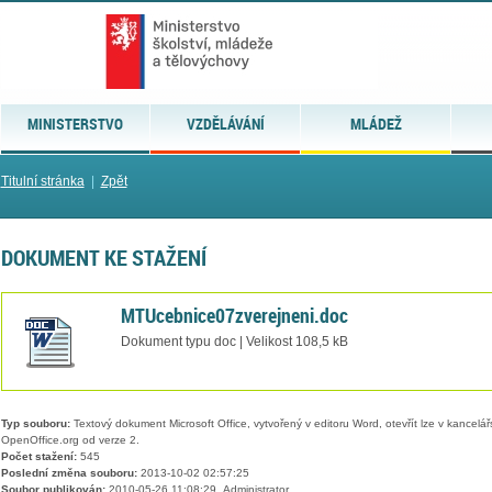
MINISTERSTVO
VZDĚLÁVÁNÍ
MLÁDEŽ
Titulní stránka
|
Zpět
DOKUMENT KE STAŽENÍ
MTUcebnice07zverejneni.doc
Dokument typu doc | Velikost 108,5 kB
Typ souboru:
Textový dokument Microsoft Office, vytvořený v editoru Word, otevřít lze v kancelářs
OpenOffice.org od verze 2.
Počet stažení:
545
Poslední změna souboru:
2013-10-02 02:57:25
Soubor publikován:
2010-05-26 11:08:29, Administrator