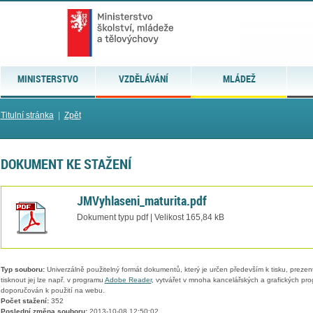
MINISTERSTVO
VZDĚLÁVÁNÍ
MLÁDEŽ
Titulní stránka
|
Zpět
DOKUMENT KE STAŽENÍ
JMVyhlaseni_maturita.pdf
Dokument typu pdf | Velikost 165,84 kB
Typ souboru:
Univerzálně použitelný formát dokumentů, který je určen především k tisku, prezen
tisknout jej lze např. v programu
Adobe Reader
, vytvářet v mnoha kancelářských a grafických pr
doporučován k použití na webu.
Počet stažení:
352
Poslední změna souboru:
2013-10-08 12:50:02